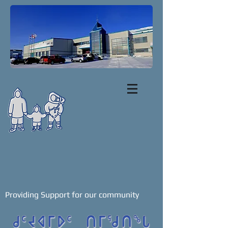
Providing Support for our community