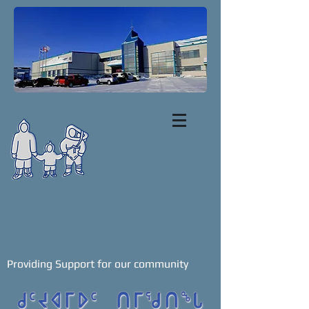
Providing Support for our community